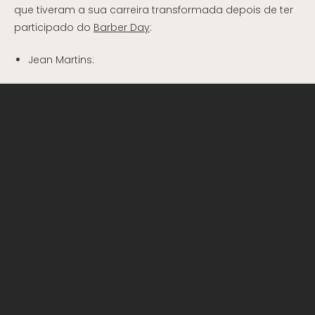
que tiveram a sua carreira transformada depois de ter
participado do
Barber Day
:
Jean Martins: