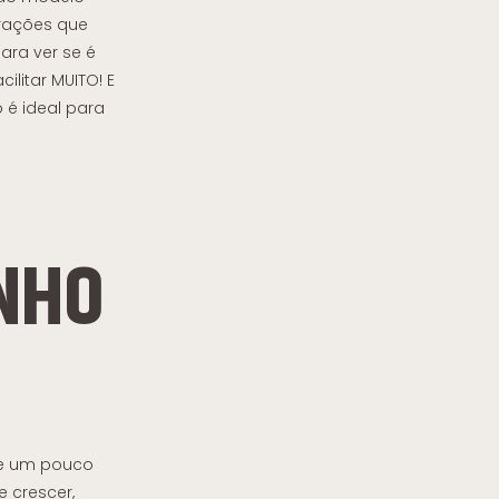
irações que
ara ver se é
ilitar MUITO! E
 é ideal para
NHO
de um pouco
e crescer,