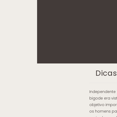
Dicas
Independente 
bigode era vi
objetivo impo
os homens par