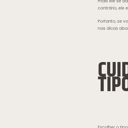
mais ele se ad
contrário, ele 
Portanto, se v
nas dicas aba
CUI
TIP
Escolher o ti