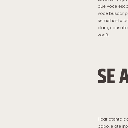
que você escol
você buscar po
semelhante ao 
claro, consult
você.
SE 
Ficar atento 
baixo, é até i