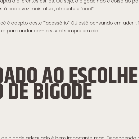
apta a diferentes estilos. Ou seja, o bigode não é coisa do p
está cada vez mais atual, atraente e “cool”.
ocê é adepto deste ‘”acessório” OU está pensando em aderir, f
ixo para andar com o visual sempre em dia!
DADO AO ESCOLHE
O DE BIGODE
po de bigode adequado é bem importante, man. Dependendo