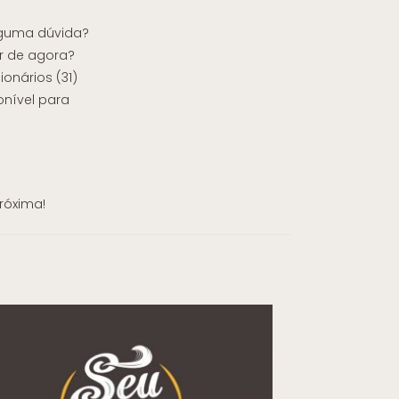
lguma dúvida?
ir de agora?
onários (31)
onível para
róxima!