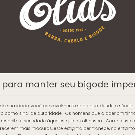
 para manter seu bigode impe
da sua idade, você provavelmente sabe que, desde o século
sto como sinal de autoridade. Os homens que o aderiam ti
r respeito e seriedade àqueles que os olhassem. Como esse 
ecerem mais maduros, este estigma permanece, no entanto,