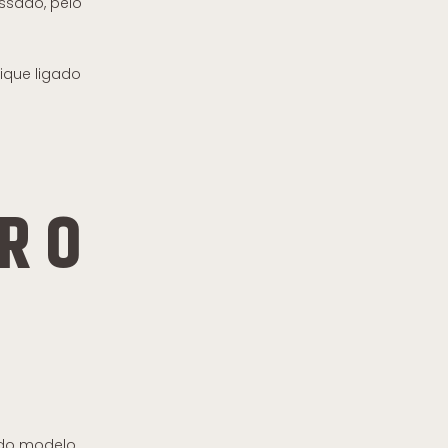
assado, pelo
ique ligado
R O
 do modelo