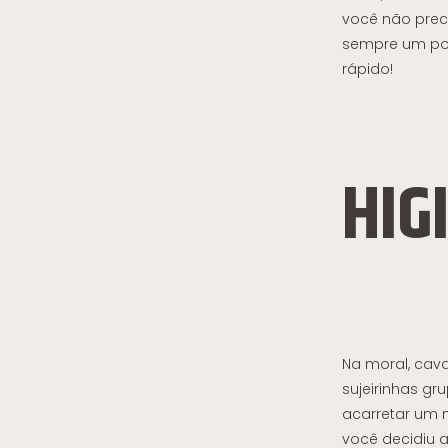
você não prec
sempre um pou
rápido!
HIG
Na moral, cava
sujeirinhas g
acarretar um m
você decidiu 