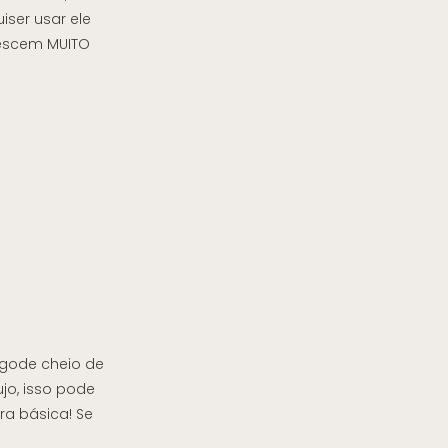
ser usar ele
rescem MUITO
bigode cheio de
jo, isso pode
ra básica! Se