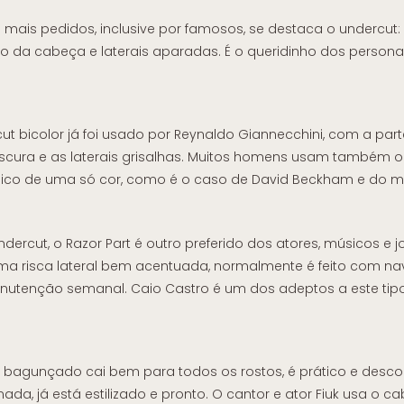
s mais pedidos, inclusive por famosos, se destaca o undercut
o da cabeça e laterais aparadas. É o queridinho dos persona
cut bicolor já foi usado por Reynaldo Giannecchini, com a par
cura e as laterais grisalhas. Muitos homens usam também o
sico de uma só cor, como é o caso de David Beckham e do m
dercut, o Razor Part é outro preferido dos atores, músicos e 
uma risca lateral bem acentuada, normalmente é feito com na
nutenção semanal. Caio Castro é um dos adeptos a este tipo
 bagunçado cai bem para todos os rostos, é prático e desc
, já está estilizado e pronto. O cantor e ator Fiuk usa o ca