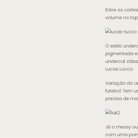
Entre os corte
volume no top
O estilo under
pigmentada es
undercut clás
Lucas Lucco.
Variação do un
futebol. Tem 
precisa de ma
Já o messy ou
com uma pomada