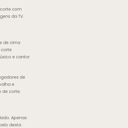
: corte com
gens da TV.
te de cima
 corte
úsico e cantor
jogadores de
valha e
 de corte.
olado. Apenas
belo desta