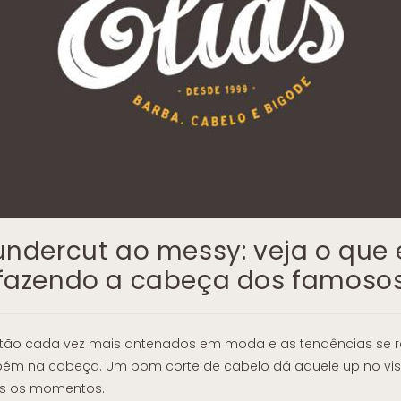
undercut ao messy: veja o que 
fazendo a cabeça dos famoso
ão cada vez mais antenados em moda e as tendências se r
ém na cabeça. Um bom corte de cabelo dá aquele up no vis
os os momentos.