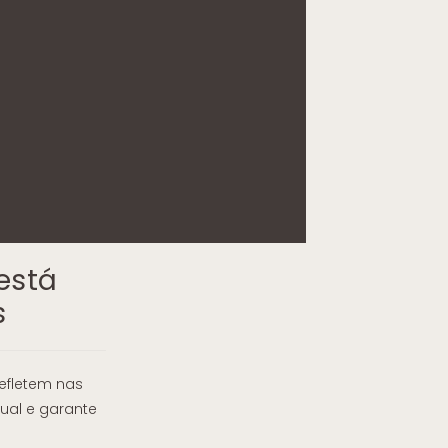
está
s
efletem nas
ual e garante