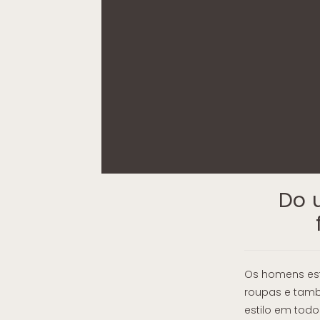
Do 
Os homens est
roupas e tamb
estilo em tod