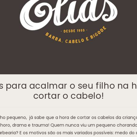
s para acalmar o seu filho na 
cortar o cabelo!
lho pequeno, já sabe que a hora de cortar os cabelos da crian
oro, drama e trauma! Quem nunca viu um pequeno chorando 
rbearia? E os motivos são os mais variados possíveis: medo do