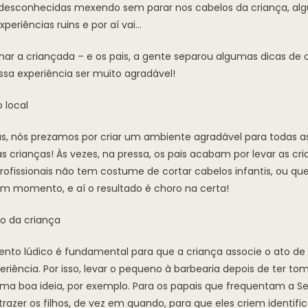
 desconhecidas mexendo sem parar nos cabelos da criança, a
periências ruins e por aí vai…
ar a criançada – e os pais, a gente separou algumas dicas de 
sa experiência ser muito agradável!
 local
ias, nós prezamos por criar um ambiente agradável para todas as
 as crianças! Às vezes, na pressa, os pais acabam por levar as 
profissionais não tem costume de cortar cabelos infantis, ou qu
 momento, e aí o resultado é choro na certa!
o da criança
to lúdico é fundamental para que a criança associe o ato de 
riência. Por isso, levar o pequeno à barbearia depois de ter to
ma boa ideia, por exemplo. Para os papais que frequentam a Seu
 trazer os filhos, de vez em quando, para que eles criem identif