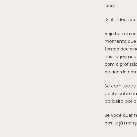
local.
A indecisão
Veja bem: a cr
momento que el
tempo decidindo
nós sugerimos 
com o profissio
de acordo com 
Se com todas 
gente sabe que
barbeiro por c
Se você quer t
post
e já marqu