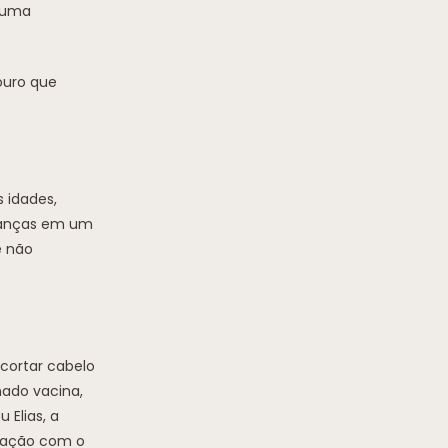
lguma
ouro que
 idades,
crianças em um
e não
cortar cabelo
mado vacina,
 Elias, a
icação com o