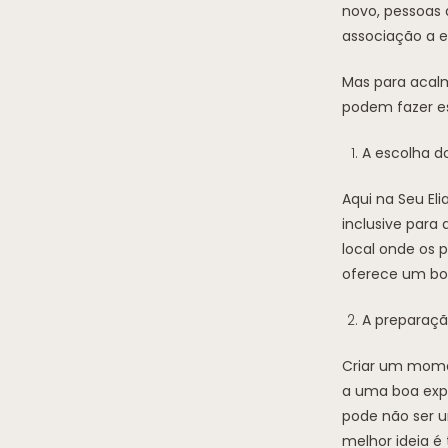
novo, pessoas
associação a ex
Mas para acalm
podem fazer es
A escolha do
Aqui na Seu El
inclusive para
local onde os 
oferece um bom
A preparaçã
Criar um momen
a uma boa expe
pode não ser u
melhor ideia é