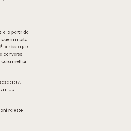
e, a partir do
 fiquem muito
É por isso que
 e converse
ficará melhor
sespere! A
a ir ao
confira este