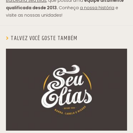
Barbearia Seu Elias
, que possui uma
equipe altamente
qualificada desde 2013.
Conheça
a nossa história
e
visite as nossas unidades!
TALVEZ VOCÊ GOSTE TAMBÉM