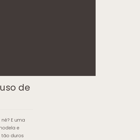
 uso de
a né? E uma
modela e
o tão duros