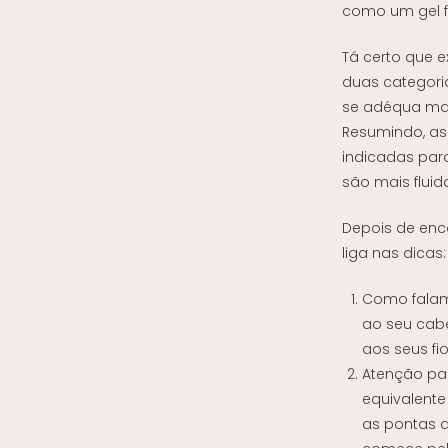
como um gel fa
Tá certo que e
duas categoria
se adéqua mai
Resumindo, as
indicadas par
são mais fluid
Depois de enco
liga nas dicas:
Como falam
ao seu cabe
aos seus fio
Atenção par
equivalente
as pontas d