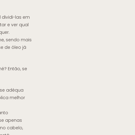
 dividi-las em
ar e ver qual
quer.
e, sendo mais
e de óleo já
né? Então, se
 se adéqua
plica melhor
anto
Use apenas
no cabelo,