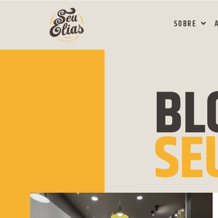
SOBRE
BL
SE